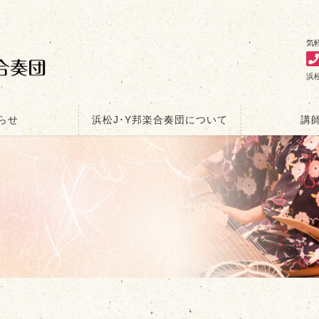
気
浜
らせ
浜松J･Y邦楽合奏団について
講